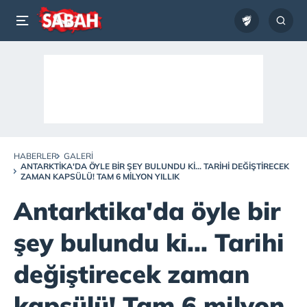
HABERLER
GALERI
ANTARKTIKA'DA ÖYLE BIR ŞEY BULUNDU KI... TARIHI DEĞIŞTIRECEK
ZAMAN KAPSÜLÜ! TAM 6 MILYON YILLIK
Antarktika'da öyle bir
şey bulundu ki... Tarihi
değiştirecek zaman
kapsülü! Tam 6 milyon