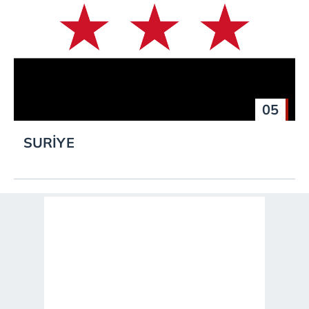
05
SURİYE