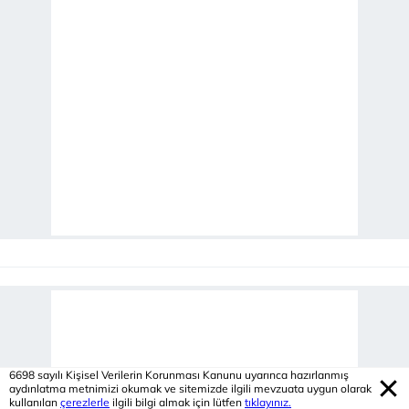
6698 sayılı Kişisel Verilerin Korunması Kanunu uyarınca hazırlanmış
aydınlatma metnimizi okumak ve sitemizde ilgili mevzuata uygun olarak
kullanılan
çerezlerle
ilgili bilgi almak için lütfen
tıklayınız.