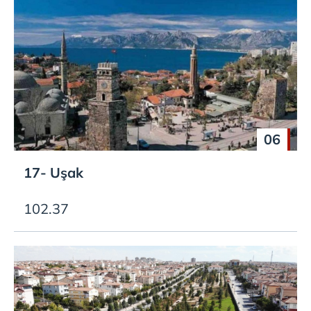
06
17- Uşak
102.37