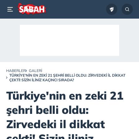
HABERLER
GALERI
TÜRKIYE'NIN EN ZEKI 21 ŞEHRI BELLI OLDU: ZIRVEDEKI IL DIKKAT
ÇEKTI! SIZIN ILINIZ KAÇINCI SIRADA?
Türkiye'nin en zeki 21
şehri belli oldu:
Zirvedeki il dikkat
çekti! Sizin iliniz