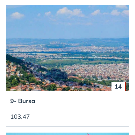
14
9- Bursa
103.47