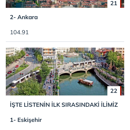
21
2- Ankara
104.91
22
İŞTE LİSTENİN İLK SIRASINDAKİ İLİMİZ
1- Eskişehir