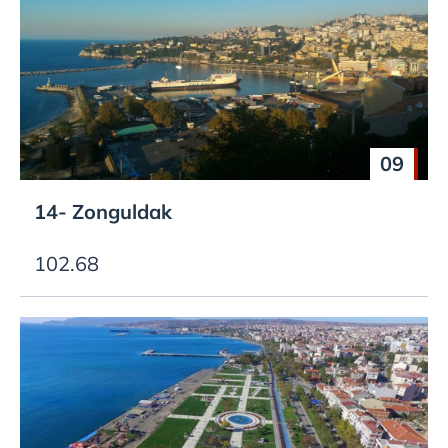
09
14- Zonguldak
102.68