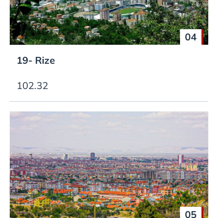
04
19- Rize
102.32
05