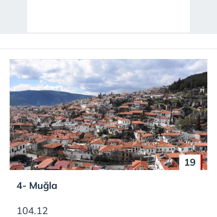
19
4- Muğla
104.12