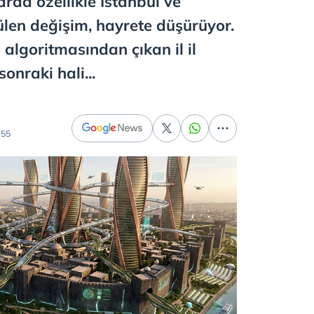
arda özellikle İstanbul ve
len değişim, hayrete düşürüyor.
 algoritmasından çıkan il il
sonraki hali...
:55