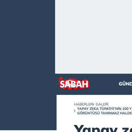
GÜN
HABERLER
GALERI
YAPAY ZEKA TÜRKIYE'NIN 100 YI
GÖRÜNTÜSÜ TANINMAZ HALDE
Yapay z