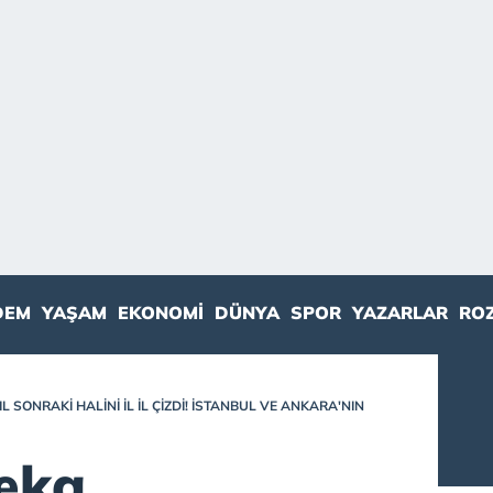
DEM
YAŞAM
EKONOMI
DÜNYA
SPOR
YAZARLAR
RO
L SONRAKI HALINI IL IL ÇIZDI! İSTANBUL VE ANKARA'NIN
eka