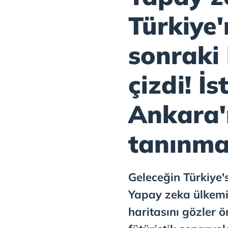
Türkiye'
sonraki h
çizdi! İ
Ankara'
tanınma
Geleceğin Türkiye'
Yapay zeka ülkemiz
haritasını gözler 