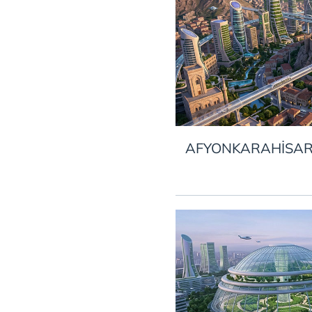
AFYONKARAHİSA